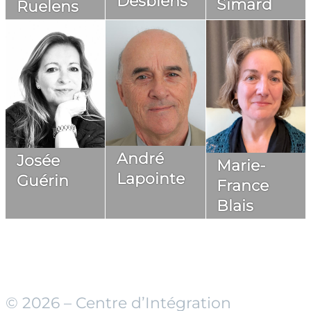
Desbiens
Simard
Ruelens
André
Josée
Marie-
Lapointe
Guérin
France
Blais
© 2026 – Centre d’Intégration