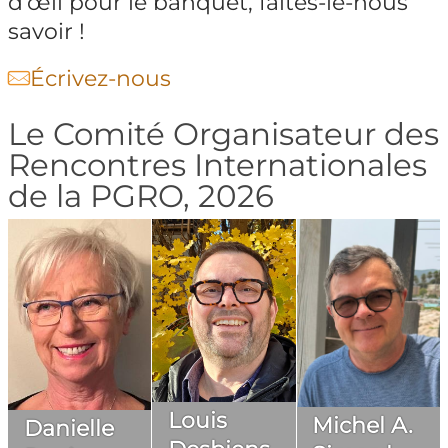
d’œil pour le banquet, faites-le-nous
savoir !​
Écrivez-nous
Le Comité Organisateur des
​Rencontres Internationales
de la PGRO, 2026
Louis
Michel A.
Danielle