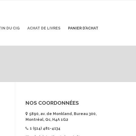
IN DU CIG
ACHAT DE LIVRES
PANIER D’ACHAT
s
NOS COORDONNÉES
5890, av. de Monkland, Bureau 300,
Montréal, Qc, H4A 1G2
1 (514) 481-4134